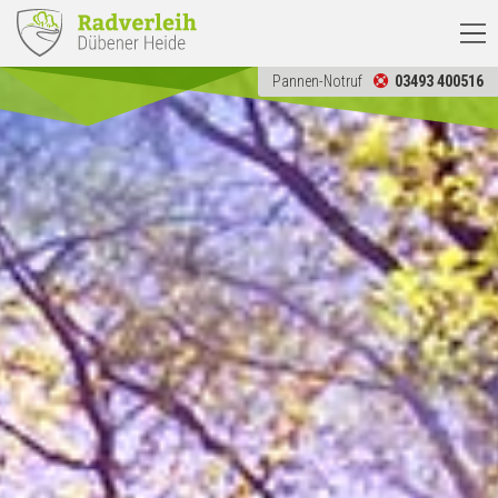
Previous
Ne
Pannen-Notruf
03493 400516