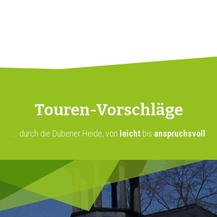
Touren-Vorschläge
... durch die Dübener Heide, von
leicht
bis
anspruchsvoll