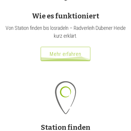
,
Wie es
funktioniert
der
Von Station finden bis losradeln – Radverleih Dübener Heide
Radverleih,
kurz erklärt.
Mehr erfahren
Verleih-
Station finden